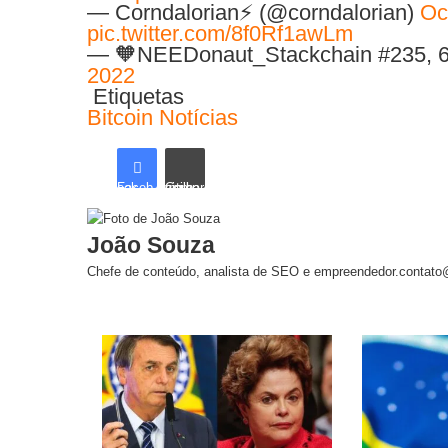
— Corndalorian⚡️ (@corndalorian)
Oc
pic.twitter.com/8f0Rf1awLm
— 🧡NEEDonaut_Stackchain #235, 
2022
Etiquetas
Bitcoin
Notícias
Facebook
Compartilhar via e-mail
João Souza
Chefe de conteúdo, analista de SEO e empreendedor.contato
Artigos relacionados