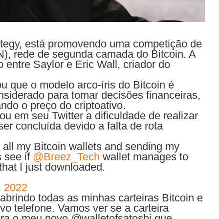
ategy, está promovendo uma competição de
), rede de segunda camada do Bitcoin. A
entre Saylor e Eric Wall, criador do
u que o modelo arco-íris do Bitcoin é
iderado para tomar decisões financeiras,
ndo o preço do criptoativo.
 em seu Twitter a dificuldade de realizar
r concluída devido a falta de rota
 all my Bitcoin wallets and sending my
 see if
@Breez_Tech
wallet manages to
that I just downloaded.
, 2022
brindo todas as minhas carteiras Bitcoin e
o telefone. Vamos ver se a carteira
ra o meu novo @walletofsatoshi que