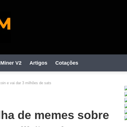
Miner V2
Artigos
Cotações
oin e vai dar 3 milhões de sats
C
talha de memes sobre