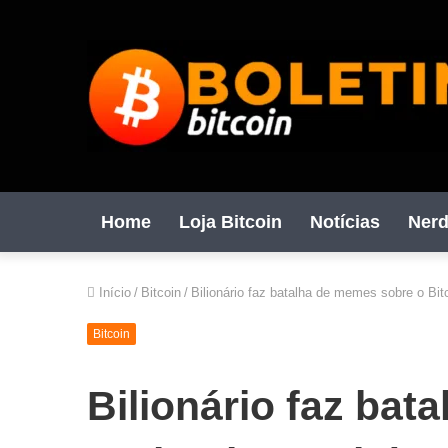
Home
Loja Bitcoin
Notícias
Nerd
Início
/
Bitcoin
/
Bilionário faz batalha de memes sobre o Bitc
Bitcoin
Bilionário faz ba