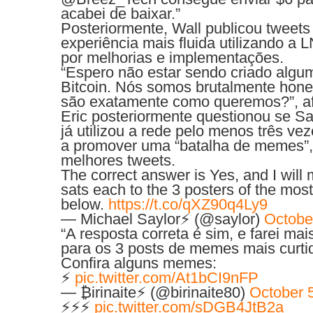
acabei de baixar.”
Posteriormente, Wall publicou tweets
experiência mais fluida utilizando a 
por melhorias e implementações.
“Espero não estar sendo criado algum 
Bitcoin. Nós somos brutalmente hon
são exatamente como queremos?”, af
Eric posteriormente questionou se Say
já utilizou a rede pelo menos três v
a promover uma “batalha de memes”,
melhores tweets.
The correct answer is Yes, and I will
sats each to the 3 posters of the most
below.
https://t.co/qXZ90q4Ly9
— Michael Saylor⚡️ (@saylor)
Octobe
“A resposta correta é sim, e farei ma
para os 3 posts de memes mais curtid
Confira alguns memes:
⚡
pic.twitter.com/At1bCI9nFP
— ₿irinaite⚡️ (@birinaite80)
October 
⚡️⚡️⚡️
pic.twitter.com/sDGB4JtB2a