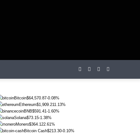
otações
Bitcoin
$64,570.87
-0.08%
Ethereum
$1,909.21
1.13%
BNB
$591.41
-1.60%
Solana
$73.15
-1.38%
Monero
$364.12
2.61%
Bitcoin Cash
$213.30
-0.10%