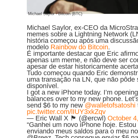
Michael Saylor - Bitcoin (BTC)
Michael Saylor, ex-CEO da MicroStr
memes sobre a Lightning Network (LN
história começou após uma discussão 
modelo
Rainbow do Bitcoin
.
É importante destacar que Eric afirmo
apenas um meme, e não deve ser cons
apesar de estar historicamente acerta
Tudo começou quando Eric demonstrou
uma transação na LN, que não pôde se
disponível.
I got a new iPhone today. I’m opening
balances over to my new phone. Let’s
send $6 to my new
@walletofsatoshi
pic.twitter.com/lIUY3xkZqv
— Eric Wall X 🏴 (@ercwl)
October 4
“Ganhei um novo iPhone hoje. Estou a
enviando meus saldos para o meu nov
@Breez_Tech consegue enviar $6 pa