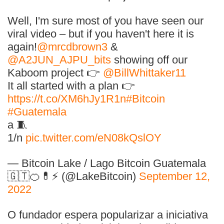
Well, I'm sure most of you have seen our
viral video – but if you haven't here it is
again!
@mrcdbrown3
&
@A2JUN_AJPU_bits
showing off our
Kaboom project 👉
@BillWhittaker11
It all started with a plan 👉
https://t.co/XM6hJy1R1n
#Bitcoin
#Guatemala
a 🧵
1/n
pic.twitter.com/eN08kQslOY
— Bitcoin Lake / Lago Bitcoin Guatemala
🇬🇹🍊💊⚡️ (@LakeBitcoin)
September 12,
2022
O fundador espera popularizar a iniciativa