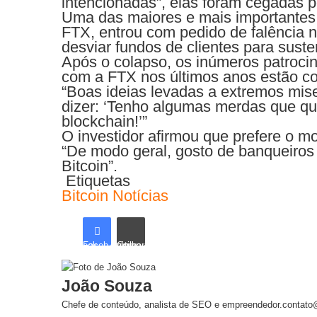
intencionadas”, elas foram cegadas po
Uma das maiores e mais importantes
FTX, entrou com pedido de falência n
desviar fundos de clientes para sust
Após o colapso, os inúmeros patroci
com a FTX nos últimos anos estão cor
“Boas ideias levadas a extremos mis
dizer: ‘Tenho algumas merdas que qu
blockchain!’”
O investidor afirmou que prefere o m
“De modo geral, gosto de banqueiros 
Bitcoin”.
Etiquetas
Bitcoin
Notícias
Facebook
Compartilhar via e-mail
João Souza
Chefe de conteúdo, analista de SEO e empreendedor.contato