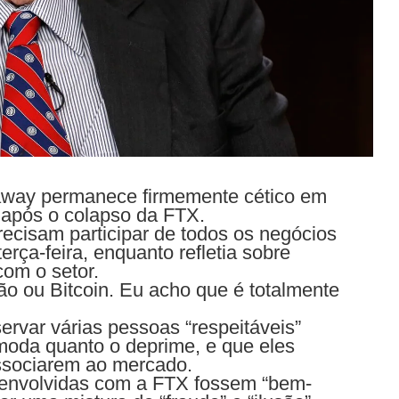
haway permanece firmemente cético em
 após o colapso da FTX.
cisam participar de todos os negócios
erça-feira, enquanto refletia sobre
com o setor.
ção ou Bitcoin. Eu acho que é totalmente
ervar várias pessoas “respeitáveis”
omoda quanto o deprime, e que eles
ssociarem ao mercado.
 envolvidas com a FTX fossem “bem-