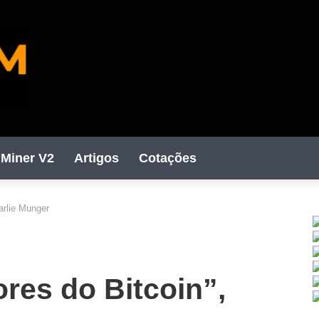
Miner V2
Artigos
Cotações
arlie Munger
C
res do Bitcoin”,