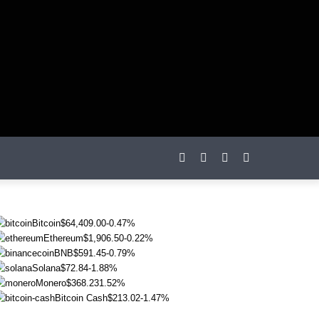
otações
Bitcoin
$64,409.00
-0.47%
Ethereum
$1,906.50
-0.22%
BNB
$591.45
-0.79%
Solana
$72.84
-1.88%
Monero
$368.23
1.52%
Bitcoin Cash
$213.02
-1.47%