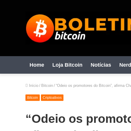
Home
Loja Bitcoin
Notícias
Nerd
Início
/
Bitcoin
/
“Odeio os promotores do Bitcoin”, afirma Ch
Bitcoin
Criptoativos
“Odeio os promoto