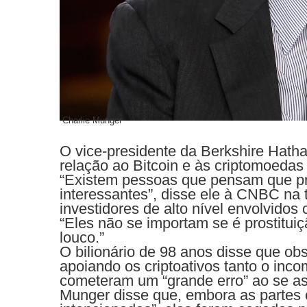
Charlie Munger
O vice-presidente da Berkshire Hat
relação ao Bitcoin e às criptomoedas
“Existem pessoas que pensam que pre
interessantes”, disse ele à CNBC na t
investidores de alto nível envolvidos 
“Eles não se importam se é prostitui
louco.”
O bilionário de 98 anos disse que obs
apoiando os criptoativos tanto o inc
cometeram um “grande erro” ao se a
Munger disse que, embora as partes