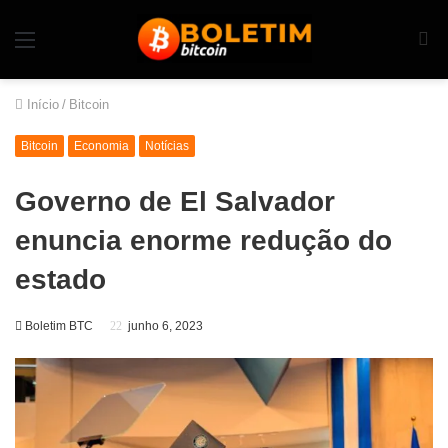
Início
/
Bitcoin
Bitcoin
Economia
Notícias
Governo de El Salvador
enuncia enorme redução do
estado
Boletim BTC
junho 6, 2023