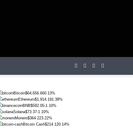
otações
Bitcoin
$64,656.66
0.13%
Ethereum
$1,914.19
1.39%
BNB
$592.05
-1.10%
Solana
$73.37
-1.10%
Monero
$364.22
3.22%
Bitcoin Cash
$214.12
0.14%