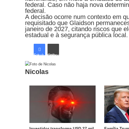
federal. Caso não haja nova determin
federal.
A decisão ocorre num contexto em que
requisitado que Glaidson permaneces
janeiro de 2027, citando riscos que el
estadual e à segurança pública local.
Facebook
Compartilhar via e-mail
Nicolas
Artigos relacionados
Investidor transforma USD 27 mil
Família Tru