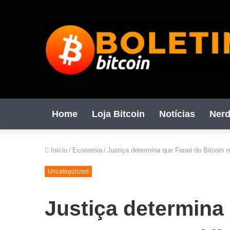
Home
Loja Bitcoin
Notícias
Nerd
Início
/
Economia
/
Justiça determina que Faraó do Bitcoin r
Uncategorized
Justiça determina