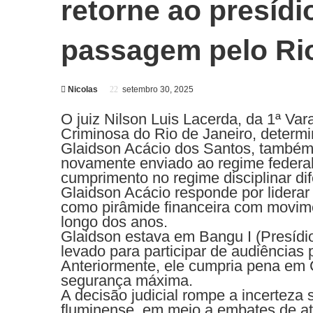
retorne ao presídi
passagem pelo Ri
Nicolas
setembro 30, 2025
O juiz Nilson Luis Lacerda, da 1ª Va
Criminosa do Rio de Janeiro, determi
Glaidson Acácio dos Santos, também 
novamente enviado ao regime federal
cumprimento no regime disciplinar di
Glaidson Acácio responde por lidera
como pirâmide financeira com movim
longo dos anos.
Glaidson estava em Bangu I (Presídio
levado para participar de audiências
Anteriormente, ele cumpria pena em 
segurança máxima.
A decisão judicial rompe a incerteza
fluminense, em meio a embates de atr