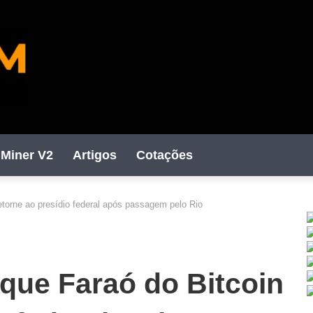
Miner V2
Artigos
Cotações
etorne ao presídio federal após passagem pelo Rio
C
 que Faraó do Bitcoin