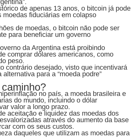
gentina”.
stórico de apenas 13 anos, o bitcoin já pode
as moedas fiduciárias em colapso
lhões de moedas, o bitcoin não pode ser
nte para beneficiar um governo
governo da Argentina está proibindo
os de comprar dólares americanos, como
do peso.
o contrário desejado, visto que incentivará
 alternativa para a “moeda podre”
 caminho?
iperinflação no país, a moeda brasileira e
rias do mundo, incluindo o dólar
ar valor a longo prazo.
l de aceitação e liquidez das moedas dos
esvalorizadas através do aumento da base
rcar com os seus custos.
queza daqueles que utilizam as moedas para