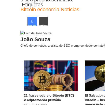
Etiquetas
Bitcoin
economia
Notícias
Facebook
Compartilhar via e-mail
João Souza
Chefe de conteúdo, analista de SEO e empreendedor.contato
Artigos relacionados
21 frases sobre o Bitcoin (BTC) –
El Salvador
A criptomoeda primária
Bitcoin – In
operar este 