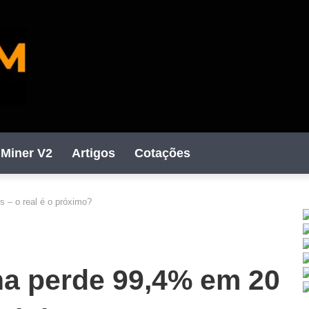
Miner V2
Artigos
Cotações
 – o real é o próximo?
C
na perde 99,4% em 20