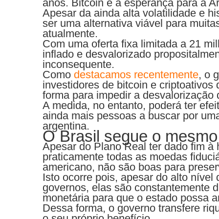
anos. Bitcoin é a esperança para a Ar
Apesar da ainda alta volatilidade e hi
ser uma alternativa viável para muit
atualmente.
Com uma oferta fixa limitada a 21 mi
inflado e desvalorizado propositalme
inconsequente.
Como
destacamos recentemente
, o 
investidores de bitcoin e criptoativ
forma para impedir a desvalorização 
A medida, no entanto, poderá ter efeit
ainda mais pessoas a buscar por uma
argentina.
O Brasil segue o mesmo
Apesar do Plano Real ter dado fim à h
praticamente todas as moedas fiduciá
americano, não são boas para preserv
Isto ocorre pois, apesar do alto níve
governos, elas são constantemente d
monetária para que o estado possa a
Dessa forma, o governo transfere ri
o seu próprio benefício.