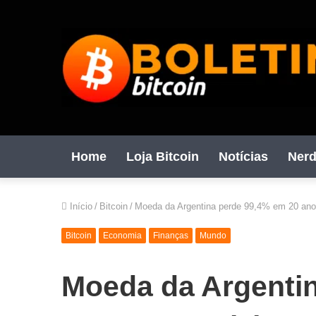
Home
Loja Bitcoin
Notícias
Nerd
Início
/
Bitcoin
/
Moeda da Argentina perde 99,4% em 20 anos
Bitcoin
Economia
Finanças
Mundo
Moeda da Argenti