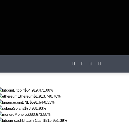
otações
Bitcoin
$64,919.47
1.00%
Ethereum
$1,913.74
0.76%
BNB
$591.64
-0.33%
Solana
$73.98
1.93%
Monero
$380.67
3.58%
Bitcoin Cash
$215.95
1.39%