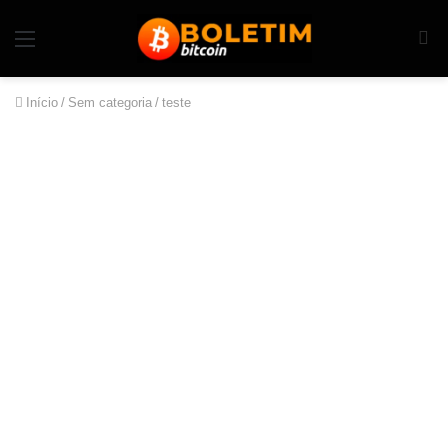
Início
/
Sem categoria
/
teste