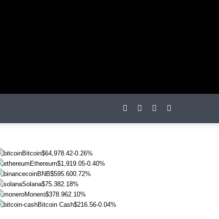
otações
Bitcoin
$64,978.42
-0.26%
Ethereum
$1,919.05
-0.40%
BNB
$595.60
0.72%
Solana
$75.38
2.18%
Monero
$378.96
2.10%
Bitcoin Cash
$216.56
-0.04%