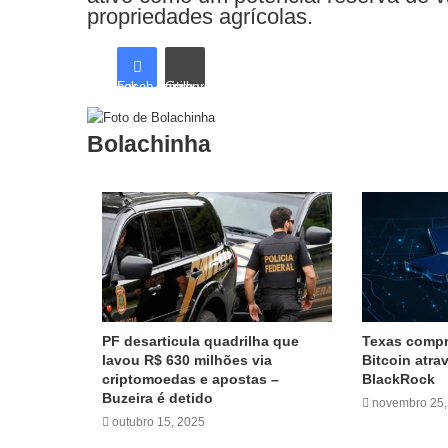
propriedades agrícolas.
Facebook
Compartilhar via e-mail
Bolachinha
Artigos relacionados
PF desarticula quadrilha que
Texas compr
lavou R$ 630 milhões via
Bitcoin atra
criptomoedas e apostas –
BlackRock
Buzeira é detido
novembro 25,
outubro 15, 2025