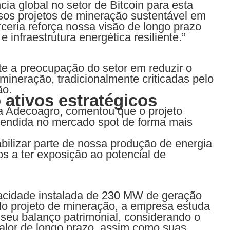
ia global no setor de Bitcoin para esta
ersos projetos de mineração sustentável em
eria reforça nossa visão de longo prazo
 infraestrutura energética resiliente.”
ete a preocupação do setor em reduzir o
ineração, tradicionalmente criticadas pelo
ão.
 ativos estratégicos
 Adecoagro, comentou que o projeto
é vendida no mercado spot de forma mais
tabilizar parte de nossa produção de energia
a ter exposição ao potencial de
acidade instalada de 230 MW de geração
do projeto de mineração, a empresa estuda
seu balanço patrimonial, considerando o
valor de longo prazo, assim como suas