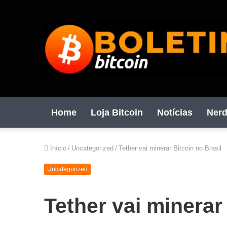
Home
Loja Bitcoin
Notícias
Nerd
Início
/
Uncategorized
/
Tether vai minerar Bitcoin no Brasil
Uncategorized
Tether vai minerar