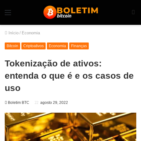
Início
/
Economia
Bitcoin
Criptoativos
Economia
Finanças
Tokenização de ativos:
entenda o que é e os casos de
uso
Boletim BTC
agosto 29, 2022