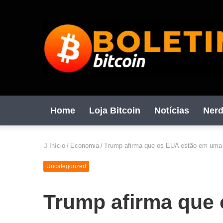
Home
Loja Bitcoin
Notícias
Nerd
Início
/
Economia
/
Trump afirma que os EUA estão em uma 
Uncategorized
Trump afirma que