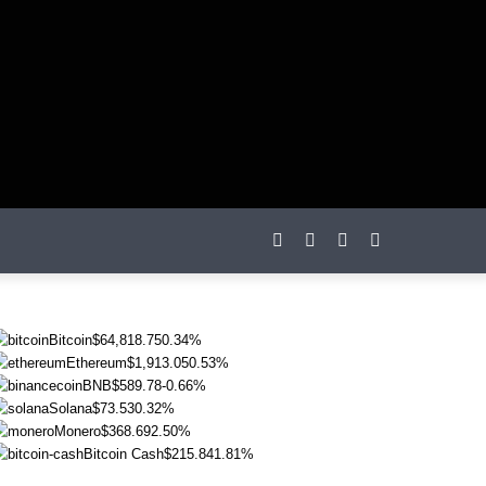
otações
Bitcoin
$64,818.75
0.34%
Ethereum
$1,913.05
0.53%
BNB
$589.78
-0.66%
Solana
$73.53
0.32%
Monero
$368.69
2.50%
Bitcoin Cash
$215.84
1.81%