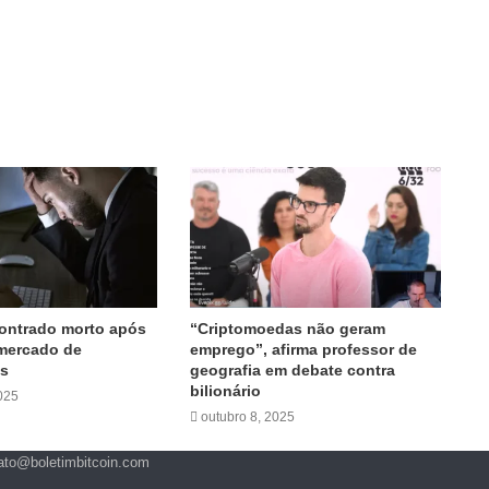
contrado morto após
“Criptomoedas não geram
mercado de
emprego”, afirma professor de
as
geografia em debate contra
bilionário
025
outubro 8, 2025
ato@boletimbitcoin.com