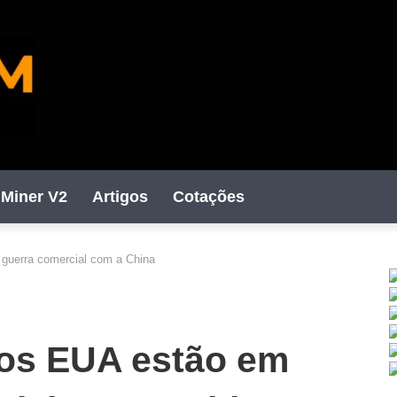
Miner V2
Artigos
Cotações
guerra comercial com a China
C
 os EUA estão em