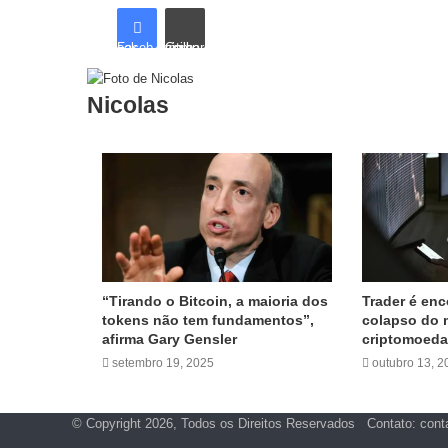
Facebook
Compartilhar via e-mail
Nicolas
Artigos relacionados
“Tirando o Bitcoin, a maioria dos
Trader é en
tokens não tem fundamentos”,
colapso do 
afirma Gary Gensler
criptomoed
setembro 19, 2025
outubro 13, 2
© Copyright 2026, Todos os Direitos Reservados Contato: cont