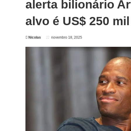
alerta bilionário 
alvo é US$ 250 mil
Nicolas
novembro 18, 2025