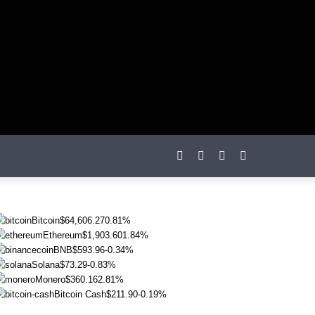
otações
Bitcoin
$64,606.27
0.81%
Ethereum
$1,903.60
1.84%
BNB
$593.96
-0.34%
Solana
$73.29
-0.83%
Monero
$360.16
2.81%
Bitcoin Cash
$211.90
-0.19%