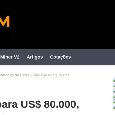
Miner V2
Artigos
Cotações
ilionário Arthur Hayes – Mas alvo é US$ 250 mil
C
para US$ 80.000,