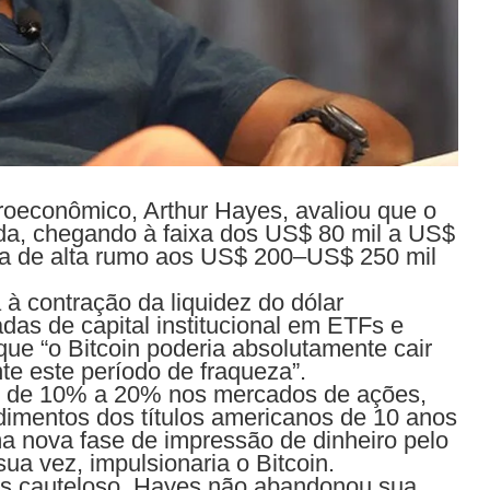
oeconômico, Arthur Hayes, avaliou que o
da, chegando à faixa dos US$ 80 mil a US$
ria de alta rumo aos US$ 200­–US$ 250 mil
à contração da liquidez do dólar
das de capital institucional em ETFs e
u que “o Bitcoin poderia absolutamente cair
e este período de fraqueza”.
o de 10% a 20% nos mercados de ações,
imentos dos títulos americanos de 10 anos
a nova fase de impressão de dinheiro pelo
ua vez, impulsionaria o Bitcoin.
is cauteloso, Hayes não abandonou sua