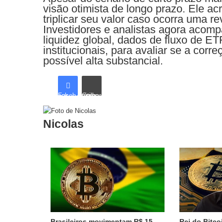
visão otimista de longo prazo. Ele ac
triplicar seu valor caso ocorra uma r
Investidores e analistas agora acom
liquidez global, dados de fluxo de E
institucionais, para avaliar se a corr
possível alta substancial.
Facebook
Compartilhar via e-mail
Nicolas
Artigos relacionados
Brasileiros movimentam R$ 15
Rei do Bitco