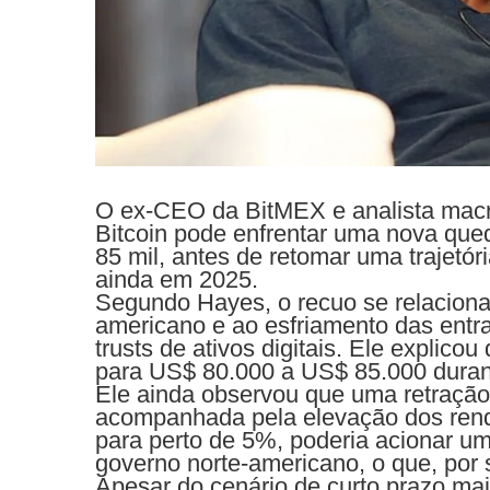
O ex-CEO da BitMEX e analista macr
Bitcoin pode enfrentar uma nova que
85 mil, antes de retomar uma trajetó
ainda em 2025.
Segundo Hayes, o recuo se relaciona 
americano e ao esfriamento das entra
trusts de ativos digitais. Ele explico
para US$ 80.000 a US$ 85.000 durant
Ele ainda observou que uma retraçã
acompanhada pela elevação dos rend
para perto de 5%, poderia acionar um
governo norte-americano, o que, por s
Apesar do cenário de curto prazo ma