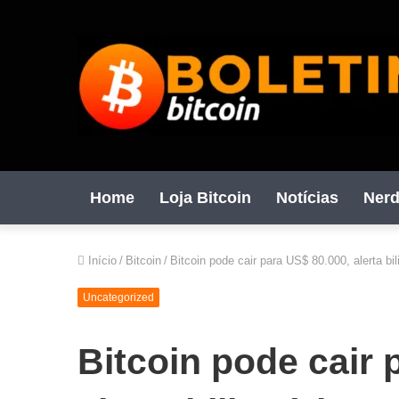
Home
Loja Bitcoin
Notícias
Nerd
Início
/
Bitcoin
/
Bitcoin pode cair para US$ 80.000, alerta b
Uncategorized
Bitcoin pode cair 