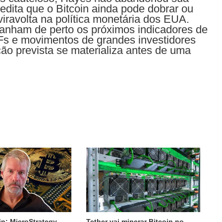
redita que o Bitcoin ainda pode dobrar ou
eviravolta na política monetária dos EUA.
panham de perto os próximos indicadores de
TFs e movimentos de grandes investidores
eção prevista se materializa antes de uma
in: MicroStrategy
Tether vai minerar Bitcoin no