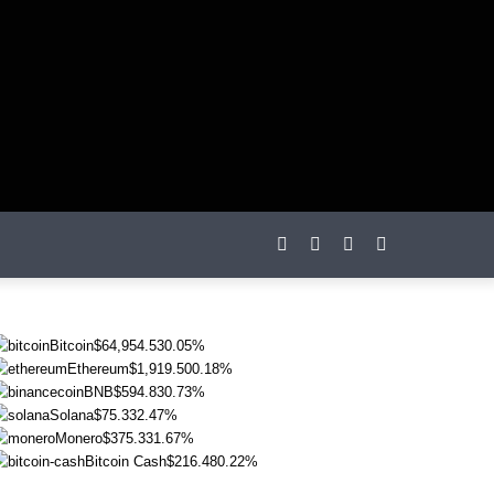
otações
Bitcoin
$64,954.53
0.05%
Ethereum
$1,919.50
0.18%
BNB
$594.83
0.73%
Solana
$75.33
2.47%
Monero
$375.33
1.67%
Bitcoin Cash
$216.48
0.22%