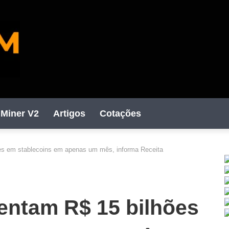
Miner V2
Artigos
Cotações
es em stablecoins em apenas um mês, informa Receita
C
entam R$ 15 bilhões