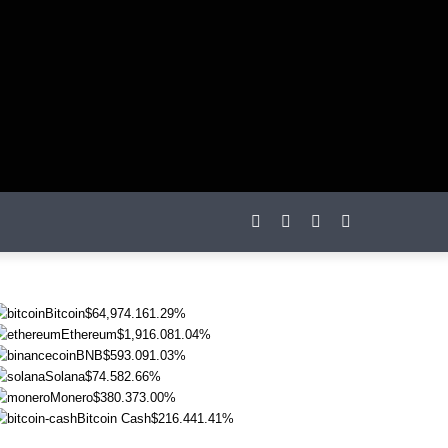
otações
Bitcoin
$64,974.16
1.29%
Ethereum
$1,916.08
1.04%
BNB
$593.09
1.03%
Solana
$74.58
2.66%
Monero
$380.37
3.00%
Bitcoin Cash
$216.44
1.41%