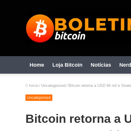
Home
Loja Bitcoin
Notícias
Nerd
Início
/
Uncategorized
/
Bitcoin retorna a USD 94 mil e Stra
Uncategorized
Bitcoin retorna a 