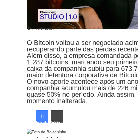
Michael Saylor
O Bitcoin voltou a ser negociado ac
recuperando parte das perdas recen
Além disso, a empresa comandada po
1.287 bitcoins, marcando seu primeir
caixa da companhia subiu para 673.
maior detentora corporativa de Bitco
O novo aporte acontece após um ano 
companhia acumulou mais de 226 mil 
quase 50% no período. Ainda assim, a
momento inalterada.
Facebook
Compartilhar via e-mail