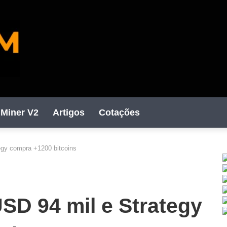
Miner V2
Artigos
Cotações
tegy compra +1200 bitcoins
C
USD 94 mil e Strategy