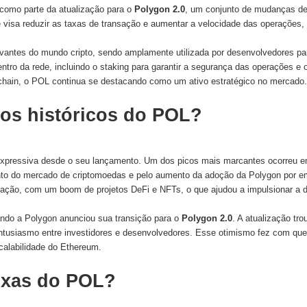
como parte da atualização para o
Polygon 2.0
, um conjunto de mudanças des
 visa reduzir as taxas de transação e aumentar a velocidade das operaçõ
antes do mundo cripto, sendo amplamente utilizada por desenvolvedores para
entro da rede, incluindo o staking para garantir a segurança das operações
chain, o POL continua se destacando como um ativo estratégico no mercado.
os históricos do POL?
expressiva desde o seu lançamento. Um dos picos mais marcantes ocorreu e
nto do mercado de criptomoedas e pelo aumento da adoção da Polygon por e
zação, com um boom de projetos DeFi e NFTs, o que ajudou a impulsionar a 
ando a Polygon anunciou sua transição para o
Polygon 2.0
. A atualização tr
m entusiasmo entre investidores e desenvolvedores. Esse otimismo fez com qu
alabilidade do Ethereum.
aixas do POL?