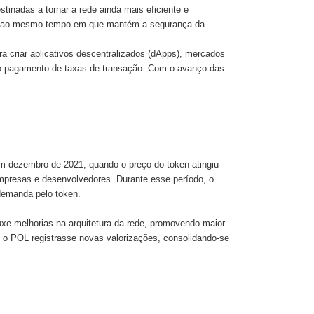
tinadas a tornar a rede ainda mais eficiente e
es, ao mesmo tempo em que mantém a segurança da
 criar aplicativos descentralizados (dApps), mercados
 e o pagamento de taxas de transação. Com o avanço das
m dezembro de 2021, quando o preço do token atingiu
mpresas e desenvolvedores. Durante esse período, o
demanda pelo token.
ouxe melhorias na arquitetura da rede, promovendo maior
e o POL registrasse novas valorizações, consolidando-se