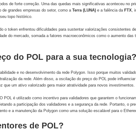
dos de forte correção. Uma das quedas mais significativas aconteceu no pr
so de grandes empresas do setor, como a
Terra (LUNA)
e a falência da
FTX
, 
seu topo histórico.
o o token enfrentou dificuldades para sustentar valorizações consistentes de
ilidade do mercado, somada a fatores macroeconômicos como o aumento das t
eço do POL para a sua tecnologia
bilidade e no desenvolvimento da rede Polygon. Isso porque muitos validad
tralização da rede. Além disso, a oscilação do preço do POL pode influencia
z que um ativo valorizado gera maior atratividade para novos investimentos.
. O POL é utilizado como incentivo para validadores que garantem o funcionam
 afetando a participação dos validadores e a segurança da rede. Portanto, o 
ento e a manutenção da Polygon como uma solução escalável para o Ether
entores de POL?